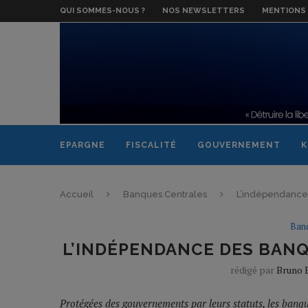
QUI SOMMES-NOUS ?
NOS NEWSLETTERS
MENTIONS 
EPARGNE
FISCALITÉ
GOUVERNEMENT
K
Accueil
Banques Centrales
L’indépendance 
Ban
L’INDÉPENDANCE DES BAN
rédigé par
Bruno 
Protégées des gouvernements par leurs statuts, les banqu