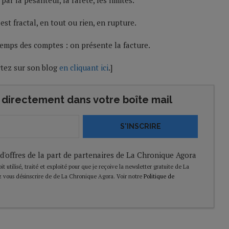
ar la pesanteur, la rareté, les limites.
est fractal, en tout ou rien, en rupture.
 temps des comptes : on présente la facture.
rtez sur son blog
en cliquant ici
.]
directement dans votre boîte mail
S'INSCRIRE
 d'offres de la part de partenaires de La Chronique Agora
t utilisé, traité et exploité pour que je reçoive la newsletter gratuite de La
 vous désinscrire de de La Chronique Agora. Voir notre
Politique de