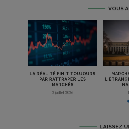
VOUS A
SA COURSE
LA RÉALITÉ FINIT TOUJOURS
MARCHÉ
.
PAR RATTRAPER LES
L’ÉTRANG
MARCHÉS
NA
24
2 juillet 2026
LAISSEZ 