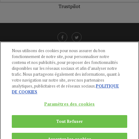
Trustpilot
Nous utilisons des cookies pour nous assurer du bon
fonctionnement de notre site, pour personnaliser notre
LIENS UTILES
contenu et nos publicités, pour proposer des fonctionnalités
disponibles sur les réseaux sociaux et afin d’analyser notre
CGU
-
POLITIQUE DE CONFIDENTIALITÉ
-
POLITIQUE DES COOKIES
-
trafic. Nous partageons également des informations, quant à
MENTIONS LÉGALES
-
AIDE
votre navigation sur notre site, avec nos partenaires
analytiques, publicitaires et de réseaux sociaux.
POLITIQUE
CONTACT
DE COOKIES
service-clients@publications-agora.fr
01 44 59 91 11
Paramètres des cookies
Du Lundi au Vendredi, 9h-13h et 14h-17h
136 Rue Saint-Denis 75002 PARIS
Tout Refuser
Copyright © 2024
Publications Agora