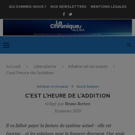
QUI SOMMES-NOUS ?
NOS NEWSLETTERS
MENTIONS LÉGALES
Accueil
Liberalisme
Inflation et récession
C’est l’heure de l’addition
Inflation et récession
Krach boursier
C’EST L’HEURE DE L’ADDITION
rédigé par
Bruno Bertez
16 janvier 2020
Il va falloir payer la facture du système actuel – elle est
énorme… et les solutions pour la financer divergent. Une seule