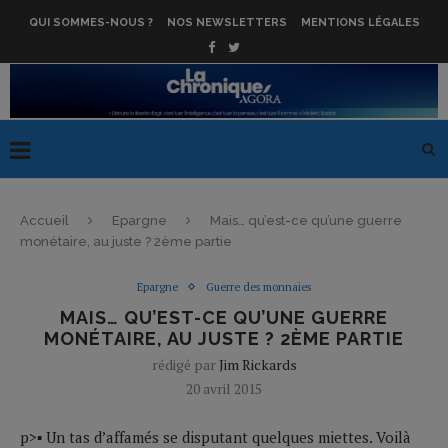
QUI SOMMES-NOUS ?
NOS NEWSLETTERS
MENTIONS LÉGALES
Accueil
Epargne
Mais… qu’est-ce qu’une guerre
monétaire, au juste ? 2ème partie
Epargne
Guerre des monnaies
MAIS… QU’EST-CE QU’UNE GUERRE
MONÉTAIRE, AU JUSTE ? 2ÈME PARTIE
rédigé par
Jim Rickards
20 avril 2015
p>▪ Un tas d’affamés se disputant quelques miettes. Voilà