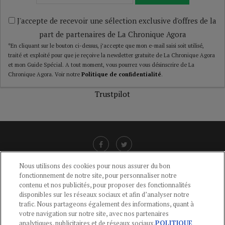
J'accepte de recevoir une sélection exclusive d'offres de la
part de partenaires de La Chronique Agora
*En cliquant sur le bouton ci-dessus, j’accepte que mon e-mail saisi soit utilisé,
traité et exploité pour que je reçoive la newsletter gratuite de La Chronique Agora
et mon Guide Spécial. A tout moment, vous pourrez vous désinscrire de La
Chronique Agora. Voir notre
Politique de confidentialité
.
Trustpilot
Nous utilisons des cookies pour nous assurer du bon
fonctionnement de notre site, pour personnaliser notre
LIENS UTILES
contenu et nos publicités, pour proposer des fonctionnalités
disponibles sur les réseaux sociaux et afin d’analyser notre
CGU
-
POLITIQUE DE CONFIDENTIALITÉ
-
POLITIQUE DES COOKIES
-
trafic. Nous partageons également des informations, quant à
MENTIONS LÉGALES
-
AIDE
votre navigation sur notre site, avec nos partenaires
analytiques, publicitaires et de réseaux sociaux.
POLITIQUE
CONTACT