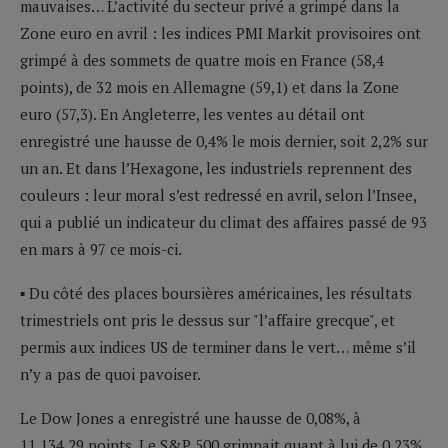
mauvaises… L’activité du secteur privé a grimpé dans la
Zone euro en avril : les indices PMI Markit provisoires ont
grimpé à des sommets de quatre mois en France (58,4
points), de 32 mois en Allemagne (59,1) et dans la Zone
euro (57,3). En Angleterre, les ventes au détail ont
enregistré une hausse de 0,4% le mois dernier, soit 2,2% sur
un an. Et dans l’Hexagone, les industriels reprennent des
couleurs : leur moral s’est redressé en avril, selon l’Insee,
qui a publié un indicateur du climat des affaires passé de 93
en mars à 97 ce mois-ci.
▪ Du côté des places boursières américaines, les résultats
trimestriels ont pris le dessus sur "l’affaire grecque", et
permis aux indices US de terminer dans le vert… même s’il
n’y a pas de quoi pavoiser.
Le Dow Jones a enregistré une hausse de 0,08%, à
11 134,29 points. Le S&P 500 grimpait quant à lui de 0,23%