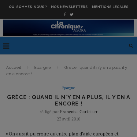
QUI SOMMES-NOUS ?
NOS NEWSLETTERS
MENTIONS LÉGALES
Accueil
Epargne
Grèce : quand il n'y en a plus, il y
en a encore !
Epargne
GRÈCE : QUAND IL N'Y EN A PLUS, IL Y EN A
ENCORE !
rédigé par
Françoise Garteiser
23 avril 2010
▪ On aurait pu croire qu’entre plan d’aide européen et