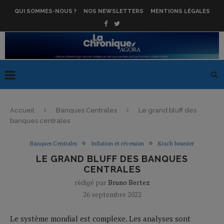
QUI SOMMES-NOUS ?
NOS NEWSLETTERS
MENTIONS LÉGALES
Accueil
Banques Centrales
Le grand bluff des
banques centrales
Banques Centrales
Inflation et récession
Krach boursier
LE GRAND BLUFF DES BANQUES
CENTRALES
rédigé par
Bruno Bertez
26 septembre 2022
Le système mondial est complexe. Les analyses sont