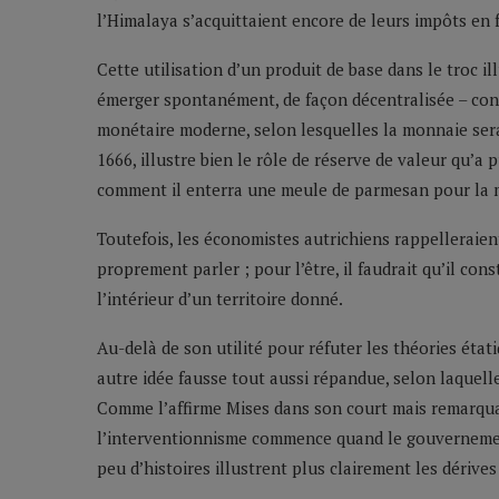
l’Himalaya s’acquittaient encore de leurs impôts en 
Cette utilisation d’un produit de base dans le troc i
émerger spontanément, de façon décentralisée – contr
monétaire moderne, selon lesquelles la monnaie sera
1666, illustre bien le rôle de réserve de valeur qu’a
comment il enterra une meule de parmesan pour la mett
Toutefois, les économistes autrichiens rappelleraient
proprement parler ; pour l’être, il faudrait qu’il co
l’intérieur d’un territoire donné.
Au-delà de son utilité pour réfuter les théories éta
autre idée fausse tout aussi répandue, selon laquelle
Comme l’affirme Mises dans son court mais remarqua
l’interventionnisme commence quand le gouvernemen
peu d’histoires illustrent plus clairement les dérive