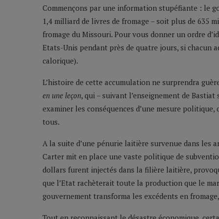
Commençons par une information stupéfiante : le g
1,4 milliard de livres de fromage – soit plus de 635 m
fromage du Missouri. Pour vous donner un ordre d’idé
Etats-Unis pendant près de quatre jours, si chacun 
calorique).
L’histoire de cette accumulation ne surprendra guère 
en une leçon
, qui – suivant l’enseignement de Bastiat s
examiner les conséquences d’une mesure politique, q
tous.
A la suite d’une pénurie laitière survenue dans les 
Carter mit en place une vaste politique de subvention
dollars furent injectés dans la filière laitière, prov
que l’Etat rachèterait toute la production que le ma
gouvernement transforma les excédents en fromage, 
Tout en reconnaissant le désastre économique, cer