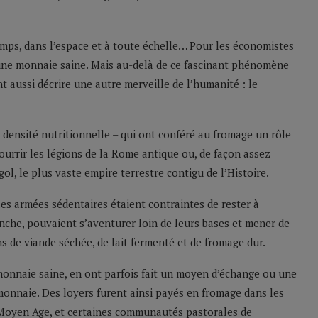
temps, dans l’espace et à toute échelle… Pour les économistes
d’une monnaie saine. Mais au-delà de ce fascinant phénomène
t aussi décrire une autre merveille de l’humanité : le
 densité nutritionnelle – qui ont conféré au fromage un rôle
 nourrir les légions de la Rome antique ou, de façon assez
ol, le plus vaste empire terrestre contigu de l’Histoire.
les armées sédentaires étaient contraintes de rester à
anche, pouvaient s’aventurer loin de leurs bases et mener de
s de viande séchée, de lait fermenté et de fromage dur.
monnaie saine, en ont parfois fait un moyen d’échange ou une
 monnaie. Des loyers furent ainsi payés en fromage dans les
Moyen Age, et certaines communautés pastorales de