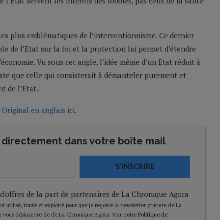
de l’Etat servent les intérêts des lobbies, pas ceux de la santé
s les plus emblématiques de l’interventionnisme. Ce dernier
le de l’Etat sur la loi et la protection lui permet d’étendre
’économie. Vu sous cet angle, l’idée même d’un Etat réduit à
iste que celle qui consisterait à démanteler purement et
t de l’Etat.
.
Original en anglais ici.
directement dans votre boîte mail
S'INSCRIRE
 d'offres de la part de partenaires de La Chronique Agora
t utilisé, traité et exploité pour que je reçoive la newsletter gratuite de La
 vous désinscrire de de La Chronique Agora. Voir notre
Politique de