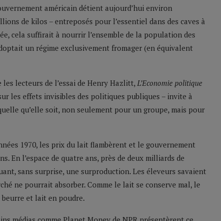
ouvernement américain détient aujourd’hui environ
illions de kilos – entreposés pour l’essentiel dans des caves à
e, cela suffirait à nourrir l’ensemble de la population des
adoptait un régime exclusivement fromager (en équivalent
les lecteurs de l’essai de Henry Hazlitt,
L’Economie politique
ur les effets invisibles des politiques publiques – invite à
uelle qu’elle soit, non seulement pour un groupe, mais pour
années 1970, les prix du lait flambèrent et le gouvernement
s. En l’espace de quatre ans, près de deux milliards de
oquant, sans surprise, une surproduction. Les éleveurs savaient
rché ne pourrait absorber. Comme le lait se conserve mal, le
beurre et lait en poudre.
tains médias comme Planet Money de NPR présentèrent ce