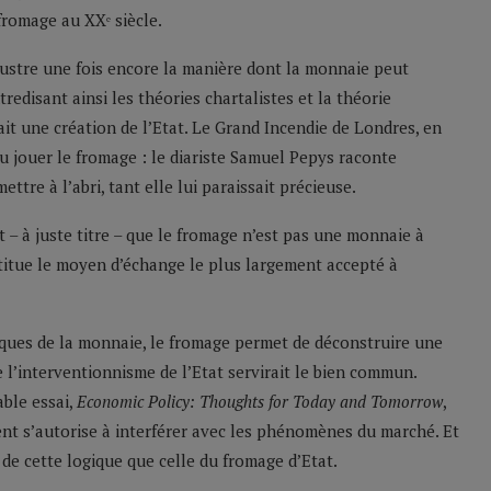
fromage au XXᵉ siècle.
llustre une fois encore la manière dont la monnaie peut
edisant ainsi les théories chartalistes et la théorie
it une création de l’Etat. Le Grand Incendie de Londres, en
 pu jouer le fromage : le diariste Samuel Pepys raconte
re à l’abri, tant elle lui paraissait précieuse.
 – à juste titre – que le fromage n’est pas une monnaie à
nstitue le moyen d’échange le plus largement accepté à
tiques de la monnaie, le fromage permet de déconstruire une
 l’interventionnisme de l’Etat servirait le bien commun.
ble essai,
Economic Policy: Thoughts for Today and Tomorrow
,
t s’autorise à interférer avec les phénomènes du marché. Et
s de cette logique que celle du fromage d’Etat.