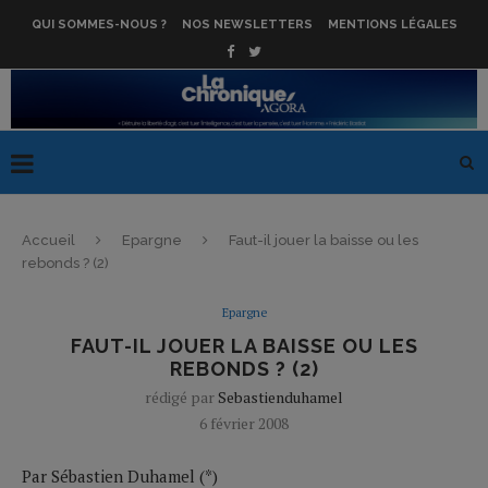
QUI SOMMES-NOUS ?
NOS NEWSLETTERS
MENTIONS LÉGALES
Accueil
Epargne
Faut-il jouer la baisse ou les
rebonds ? (2)
Epargne
FAUT-IL JOUER LA BAISSE OU LES
REBONDS ? (2)
rédigé par
Sebastienduhamel
6 février 2008
Par Sébastien Duhamel (*)