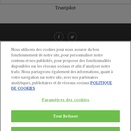
Trustpilot
Nous utilisons des cookies pour nous assurer du bon
fonctionnement de notre site, pour personnaliser notre
LIENS UTILES
contenu et nos publicités, pour proposer des fonctionnalités
disponibles sur les réseaux sociaux et afin d’analyser notre
CGU
-
POLITIQUE DE CONFIDENTIALITÉ
-
POLITIQUE DES COOKIES
-
trafic. Nous partageons également des informations, quant à
MENTIONS LÉGALES
-
AIDE
votre navigation sur notre site, avec nos partenaires
analytiques, publicitaires et de réseaux sociaux.
POLITIQUE
CONTACT
DE COOKIES
service-clients@publications-agora.fr
01 44 59 91 11
Paramètres des cookies
Du Lundi au Vendredi, 9h-13h et 14h-17h
136 Rue Saint-Denis 75002 PARIS
Tout Refuser
Copyright © 2024
Publications Agora