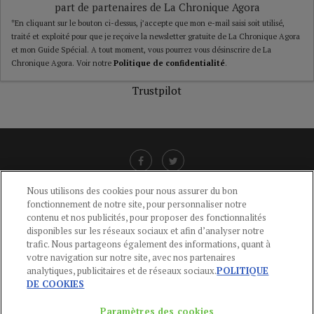
part de partenaires de La Chronique Agora
*En cliquant sur le bouton ci-dessus, j’accepte que mon e-mail saisi soit utilisé,
traité et exploité pour que je reçoive la newsletter gratuite de La Chronique Agora
et mon Guide Spécial. A tout moment, vous pourrez vous désinscrire de La
Chronique Agora. Voir notre
Politique de confidentialité
.
Trustpilot
Nous utilisons des cookies pour nous assurer du bon
fonctionnement de notre site, pour personnaliser notre
LIENS UTILES
contenu et nos publicités, pour proposer des fonctionnalités
disponibles sur les réseaux sociaux et afin d’analyser notre
CGU
-
POLITIQUE DE CONFIDENTIALITÉ
-
POLITIQUE DES COOKIES
-
trafic. Nous partageons également des informations, quant à
MENTIONS LÉGALES
-
AIDE
votre navigation sur notre site, avec nos partenaires
analytiques, publicitaires et de réseaux sociaux.
POLITIQUE
CONTACT
DE COOKIES
service-clients@publications-agora.fr
01 44 59 91 11
Paramètres des cookies