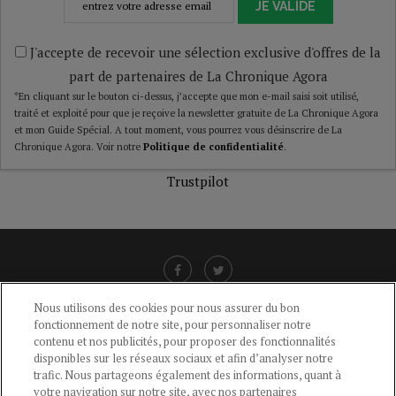
JE VALIDE
J'accepte de recevoir une sélection exclusive d'offres de la
part de partenaires de La Chronique Agora
*En cliquant sur le bouton ci-dessus, j’accepte que mon e-mail saisi soit utilisé,
traité et exploité pour que je reçoive la newsletter gratuite de La Chronique Agora
et mon Guide Spécial. A tout moment, vous pourrez vous désinscrire de La
Chronique Agora. Voir notre
Politique de confidentialité
.
Trustpilot
Nous utilisons des cookies pour nous assurer du bon
fonctionnement de notre site, pour personnaliser notre
LIENS UTILES
contenu et nos publicités, pour proposer des fonctionnalités
disponibles sur les réseaux sociaux et afin d’analyser notre
CGU
-
POLITIQUE DE CONFIDENTIALITÉ
-
POLITIQUE DES COOKIES
-
trafic. Nous partageons également des informations, quant à
MENTIONS LÉGALES
-
AIDE
votre navigation sur notre site, avec nos partenaires