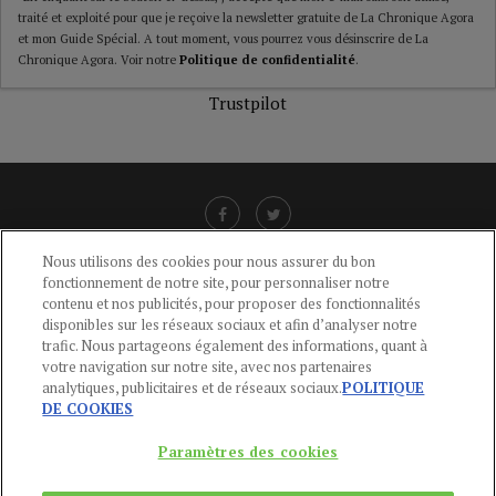
traité et exploité pour que je reçoive la newsletter gratuite de La Chronique Agora
et mon Guide Spécial. A tout moment, vous pourrez vous désinscrire de La
Chronique Agora. Voir notre
Politique de confidentialité
.
Trustpilot
Nous utilisons des cookies pour nous assurer du bon
fonctionnement de notre site, pour personnaliser notre
LIENS UTILES
contenu et nos publicités, pour proposer des fonctionnalités
disponibles sur les réseaux sociaux et afin d’analyser notre
CGU
-
POLITIQUE DE CONFIDENTIALITÉ
-
POLITIQUE DES COOKIES
-
trafic. Nous partageons également des informations, quant à
MENTIONS LÉGALES
-
AIDE
votre navigation sur notre site, avec nos partenaires
analytiques, publicitaires et de réseaux sociaux.
POLITIQUE
CONTACT
DE COOKIES
service-clients@publications-agora.fr
01 44 59 91 11
Paramètres des cookies
Du Lundi au Vendredi, 9h-13h et 14h-17h
136 Rue Saint-Denis 75002 PARIS