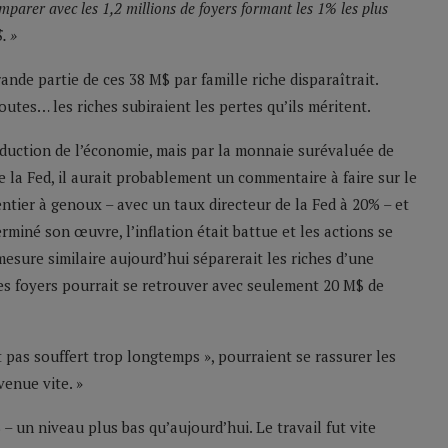
mparer avec les 1,2 millions de foyers formant les 1% les plus
. »
rande partie de ces 38 M$ par famille riche disparaîtrait.
utes… les riches subiraient les pertes qu’ils méritent.
oduction de l’économie, mais par la monnaie surévaluée de
de la Fed, il aurait probablement un commentaire à faire sur le
entier à genoux – avec un taux directeur de la Fed à 20% – et
erminé son œuvre, l’inflation était battue et les actions se
esure similaire aujourd’hui séparerait les riches d’une
ces foyers pourrait se retrouver avec seulement 20 M$ de
nt pas souffert trop longtemps », pourraient se rassurer les
venue vite. »
 – un niveau plus bas qu’aujourd’hui. Le travail fut vite