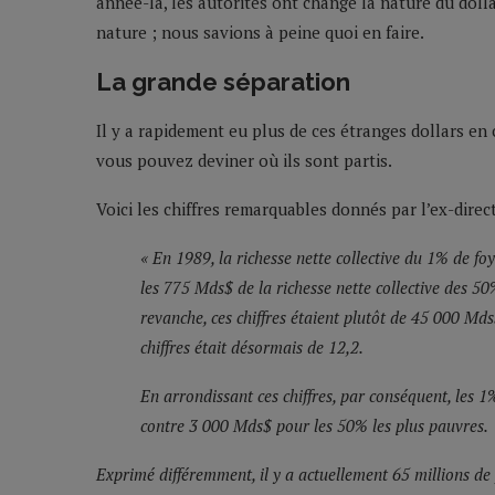
année-là, les autorités ont changé la nature du dolla
nature ; nous savions à peine quoi en faire.
La grande séparation
Il y a rapidement eu plus de ces étranges dollars en c
vous pouvez deviner où ils sont partis.
Voici les chiffres remarquables donnés par l’ex-dir
« En 1989, la richesse nette collective du 1% de foy
les 775 Mds$ de la richesse nette collective des 50
revanche, ces chiffres étaient plutôt de 45 000 Mds
chiffres était désormais de 12,2.
En arrondissant ces chiffres, par conséquent, les 
contre 3 000 Mds$ pour les 50% les plus pauvres.
Exprimé différemment, il y a actuellement 65 millions de 