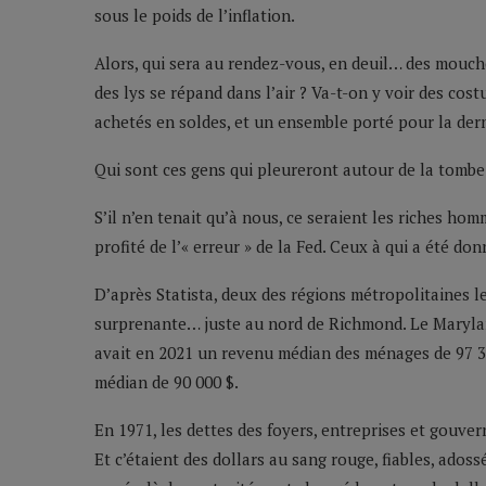
sous le poids de l’inflation.
Alors, qui sera au rendez-vous, en deuil… des mouch
des lys se répand dans l’air ? Va-t-on y voir des co
achetés en soldes, et un ensemble porté pour la derni
Qui sont ces gens qui pleureront autour de la tombe 
S’il n’en tenait qu’à nous, ce seraient les riches ho
profité de l’« erreur » de la Fed. Ceux à qui a été do
D’après Statista, deux des régions métropolitaines l
surprenante… juste au nord de Richmond. Le Maryla
avait en 2021 un revenu médian des ménages de 97 33
médian de 90 000 $.
En 1971, les dettes des foyers, entreprises et gouve
Et c’étaient des dollars au sang rouge, fiables, adossé