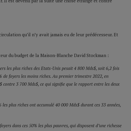
r. Il est devenu par la suite une chose étrange et contre
irculation qu’il n’y avait jamais eu de leur prédécesseur. Et
ecteur du budget de la Maison-Blanche David Stockman :
ers les plus riches des Etats-Unis pesait 4 800 Mds$, soit 6,2 fois
% de foyers les moins riches. Au premier trimestre 2022, en
$ contre 3 700 Mds$, ce qui signifie que le rapport entre les deux
1% les plus riches ont accumulé 40 000 Mds$ durant ces 33 années,
foyers dans ces 50% les plus pauvres, qui disposent d’une richesse