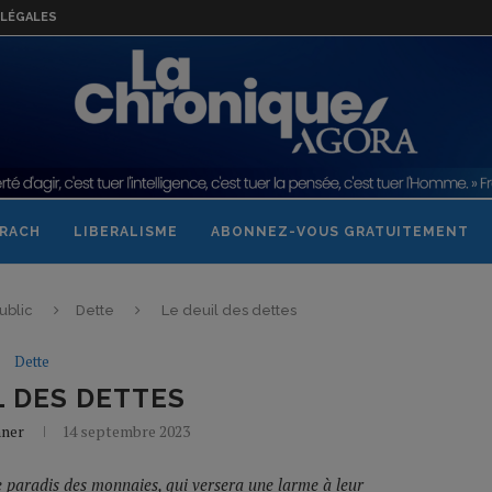
LÉGALES
RACH
LIBERALISME
ABONNEZ-VOUS GRATUITEMENT
ublic
Dette
Le deuil des dettes
Dette
L DES DETTES
nner
14 septembre 2023
e paradis des monnaies, qui versera une larme à leur