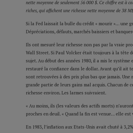
nette moyenne de seulement 56 000 $. Ce chiffre est à co
riches, qui affichent une richesse nette moyenne de 38 M$
Si la Fed laissait la bulle du crédit « mourir »… une g
Dépréciations, défauts, marchés baissiers et banquero
Ils ont mesuré leur richesse non pas par la vraie pr
Wall Street. Si Paul Volcker était toujours à la tête 
sujet. Au début des années 1980, il a mis le système 
restauré la confiance dans le dollar. Avant qu’il ait t
sont retrouvées à des prix plus bas que jamais. Une m
grande partie de leurs gains mal acquis. Chacun de 
richesse environ. Les larmes suivraient.
« Au moins, ils (les valeurs des actifs morts) n’auro
proches en deuil. « Quand la fin est venue… elle est 
En 1983, l’inflation aux Etats-Unis avait chuté à 3,2%