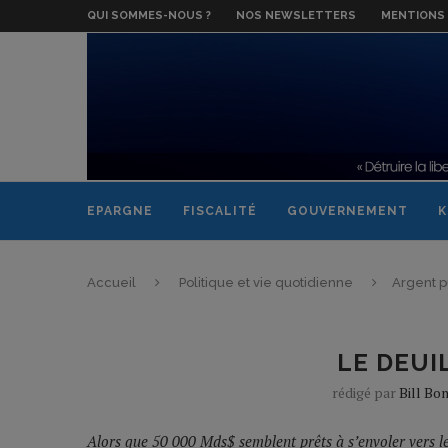
QUI SOMMES-NOUS ?
NOS NEWSLETTERS
MENTIONS 
EPARGNE
FISCALITÉ
GOUVERNEMENT
K
Accueil
Politique et vie quotidienne
Argent p
LE DEUI
rédigé par
Bill Bo
Alors que 50 000 Mds$ semblent prêts à s’envoler vers l