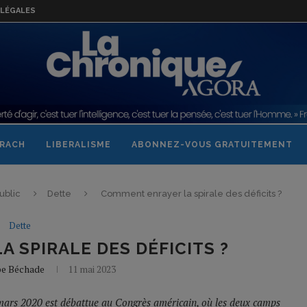
LÉGALES
RACH
LIBERALISME
ABONNEZ-VOUS GRATUITEMENT
ublic
Dette
Comment enrayer la spirale des déficits ?
Dette
 SPIRALE DES DÉFICITS ?
pe Béchade
11 mai 2023
s mars 2020 est débattue au Congrès américain, où les deux camps