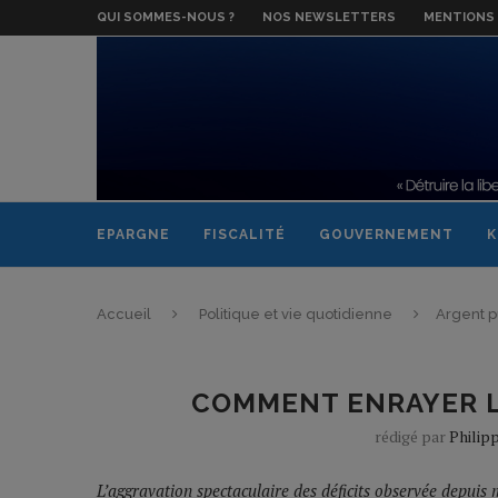
QUI SOMMES-NOUS ?
NOS NEWSLETTERS
MENTIONS 
EPARGNE
FISCALITÉ
GOUVERNEMENT
K
Accueil
Politique et vie quotidienne
Argent p
COMMENT ENRAYER LA
rédigé par
Philip
L’aggravation spectaculaire des déficits observée depui