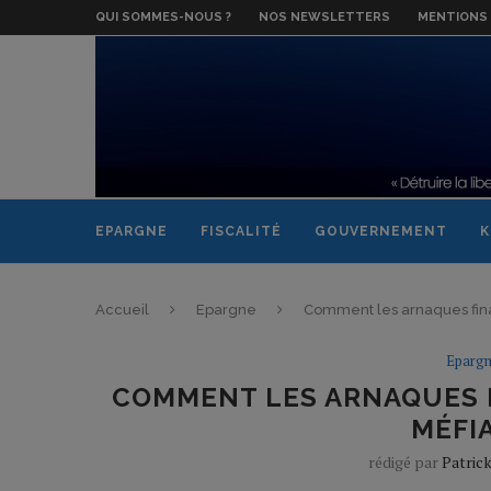
QUI SOMMES-NOUS ?
NOS NEWSLETTERS
MENTIONS 
EPARGNE
FISCALITÉ
GOUVERNEMENT
K
Accueil
Epargne
Comment les arnaques fina
Eparg
COMMENT LES ARNAQUES 
MÉFIA
rédigé par
Patric