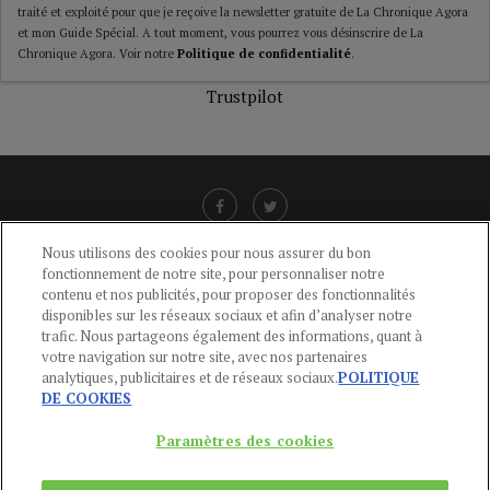
traité et exploité pour que je reçoive la newsletter gratuite de La Chronique Agora
et mon Guide Spécial. A tout moment, vous pourrez vous désinscrire de La
Chronique Agora. Voir notre
Politique de confidentialité
.
Trustpilot
Nous utilisons des cookies pour nous assurer du bon
fonctionnement de notre site, pour personnaliser notre
LIENS UTILES
contenu et nos publicités, pour proposer des fonctionnalités
disponibles sur les réseaux sociaux et afin d’analyser notre
CGU
-
POLITIQUE DE CONFIDENTIALITÉ
-
POLITIQUE DES COOKIES
-
trafic. Nous partageons également des informations, quant à
MENTIONS LÉGALES
-
AIDE
votre navigation sur notre site, avec nos partenaires
analytiques, publicitaires et de réseaux sociaux.
POLITIQUE
CONTACT
DE COOKIES
service-clients@publications-agora.fr
01 44 59 91 11
Paramètres des cookies
Du Lundi au Vendredi, 9h-13h et 14h-17h
136 Rue Saint-Denis 75002 PARIS