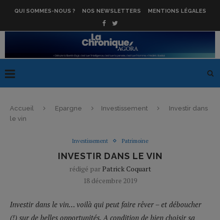
QUI SOMMES-NOUS ?
NOS NEWSLETTERS
MENTIONS LÉGALES
Accueil
Epargne
Investissement
Investir dans
le vin
Investissement
Patrimoine
INVESTIR DANS LE VIN
rédigé par
Patrick Coquart
18 décembre 2019
Investir dans le vin… voilà qui peut faire rêver – et déboucher
(!) sur de belles opportunités. A condition de bien choisir sa