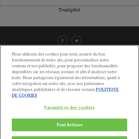
Trustpilot
Nous utilisons des cookies pour nous assurer du bon
fonctionnement de notre site, pour personnaliser notre
LIENS UTILES
contenu et nos publicités, pour proposer des fonctionnalités
disponibles sur les réseaux sociaux et afin d’analyser notre
CGU
-
POLITIQUE DE CONFIDENTIALITÉ
-
POLITIQUE DES COOKIES
-
trafic. Nous partageons également des informations, quant à
MENTIONS LÉGALES
-
AIDE
votre navigation sur notre site, avec nos partenaires
analytiques, publicitaires et de réseaux sociaux.
POLITIQUE
CONTACT
DE COOKIES
service-clients@publications-agora.fr
01 44 59 91 11
Paramètres des cookies
Du Lundi au Vendredi, 9h-13h et 14h-17h
136 Rue Saint-Denis 75002 PARIS
Tout Refuser
Copyright © 2024
Publications Agora