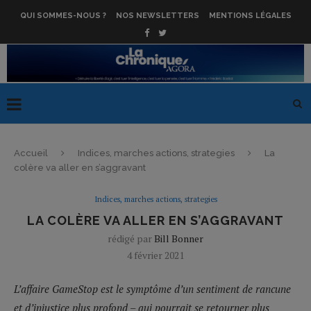
QUI SOMMES-NOUS ?
NOS NEWSLETTERS
MENTIONS LÉGALES
Accueil
Indices, marches actions, strategies
La
colère va aller en s’aggravant
Indices, marches actions, strategies
LA COLÈRE VA ALLER EN S’AGGRAVANT
rédigé par
Bill Bonner
4 février 2021
L’affaire GameStop est le symptôme d’un sentiment de rancune
et d’injustice plus profond – qui pourrait se retourner plus