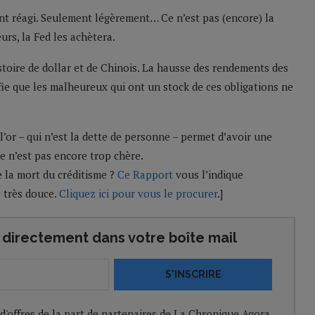
ment réagi. Seulement légèrement… Ce n’est pas (encore) la
urs, la Fed les achètera.
istoire de dollar et de Chinois. La hausse des rendements des
fie que les malheureux qui ont un stock de ces obligations ne
l’or – qui n’est la dette de personne – permet d’avoir une
e n’est pas encore trop chère.
e la mort du créditisme ?
Ce Rapport
vous l’indique
é très douce.
Cliquez ici pour vous le procurer
.]
directement dans votre boîte mail
S'INSCRIRE
 d'offres de la part de partenaires de La Chronique Agora