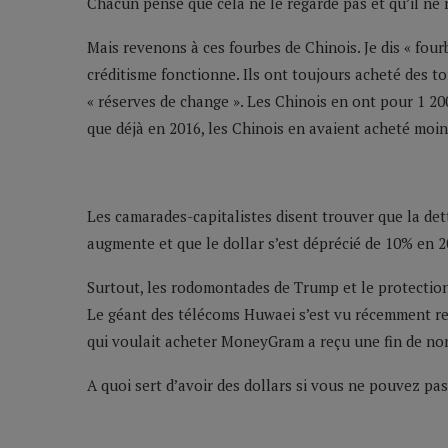
Chacun pense que cela ne le regarde pas et qu’il ne
Mais revenons à ces fourbes de Chinois. Je dis « fou
créditisme fonctionne. Ils ont toujours acheté des t
« réserves de change ». Les Chinois en ont pour 1 
que déjà en 2016, les Chinois en avaient acheté moins
Les camarades-capitalistes disent trouver que la dette
augmente et que le dollar s’est déprécié de 10% en 2
Surtout, les rodomontades de Trump et le protectio
Le géant des télécoms Huwaei s’est vu récemment rem
qui voulait acheter MoneyGram a reçu une fin de non
A quoi sert d’avoir des dollars si vous ne pouvez pas