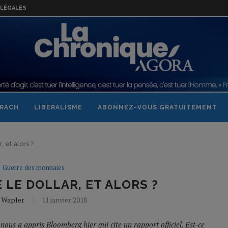
LÉGALES
RACH
LIBERALISME
ABONNEZ-VOUS GRATUITEMENT
 et alors ?
Guerre des monnaies
 LE DOLLAR, ET ALORS ?
 Wapler
11 janvier 2018
ous a appris Bloomberg hier qui cite un rapport officiel. Est-ce