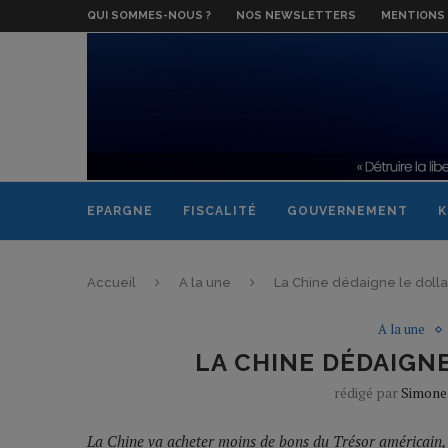
QUI SOMMES-NOUS ?
NOS NEWSLETTERS
MENTIONS 
EPARGNE
FISCALITÉ
GOUVERNEMENT
K
Accueil
A la une
La Chine dédaigne le dollar,
A la une
LA CHINE DÉDAIGNE
rédigé par
Simone
La Chine va acheter moins de bons du Trésor américain, n