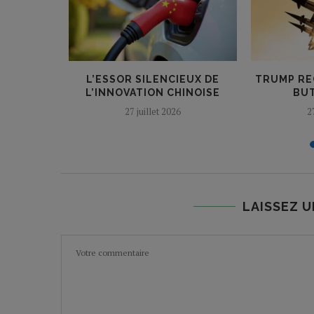
NE TIENT
L’ESSOR SILENCIEUX DE
TRUMP RE
L…...
L’INNOVATION CHINOISE
BUT
27 juillet 2026
2
LAISSEZ 