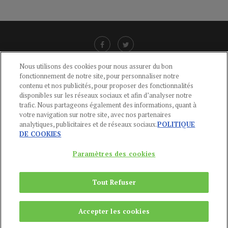
Nous utilisons des cookies pour nous assurer du bon
fonctionnement de notre site, pour personnaliser notre
LIENS UTILES
contenu et nos publicités, pour proposer des fonctionnalités
disponibles sur les réseaux sociaux et afin d’analyser notre
CGU
-
POLITIQUE DE CONFIDENTIALITÉ
-
POLITIQUE DES COOKIES
-
trafic. Nous partageons également des informations, quant à
MENTIONS LÉGALES
-
AIDE
votre navigation sur notre site, avec nos partenaires
analytiques, publicitaires et de réseaux sociaux.
POLITIQUE
CONTACT
DE COOKIES
service-clients@publications-agora.fr
01 44 59 91 11
Paramètres des cookies
Du Lundi au Vendredi, 9h-13h et 14h-17h
136 Rue Saint-Denis 75002 PARIS
Tout Refuser
Copyright © 2024
Publications Agora
Accepter les cookies
REMONTER