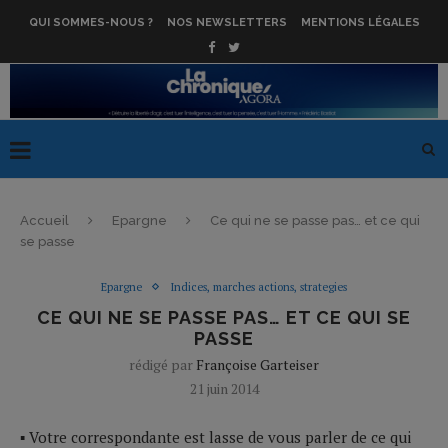
QUI SOMMES-NOUS ?
NOS NEWSLETTERS
MENTIONS LÉGALES
Accueil
Epargne
Ce qui ne se passe pas… et ce qui
se passe
Epargne
Indices, marches actions, strategies
CE QUI NE SE PASSE PAS… ET CE QUI SE
PASSE
rédigé par
Françoise Garteiser
21 juin 2014
▪ Votre correspondante est lasse de vous parler de ce qui