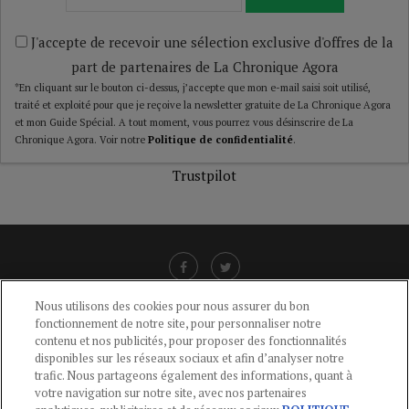
J'accepte de recevoir une sélection exclusive d'offres de la
part de partenaires de La Chronique Agora
*En cliquant sur le bouton ci-dessus, j’accepte que mon e-mail saisi soit utilisé,
traité et exploité pour que je reçoive la newsletter gratuite de La Chronique Agora
et mon Guide Spécial. A tout moment, vous pourrez vous désinscrire de La
Chronique Agora. Voir notre
Politique de confidentialité
.
Trustpilot
Nous utilisons des cookies pour nous assurer du bon
fonctionnement de notre site, pour personnaliser notre
LIENS UTILES
contenu et nos publicités, pour proposer des fonctionnalités
disponibles sur les réseaux sociaux et afin d’analyser notre
CGU
-
POLITIQUE DE CONFIDENTIALITÉ
-
POLITIQUE DES COOKIES
-
trafic. Nous partageons également des informations, quant à
MENTIONS LÉGALES
-
AIDE
votre navigation sur notre site, avec nos partenaires