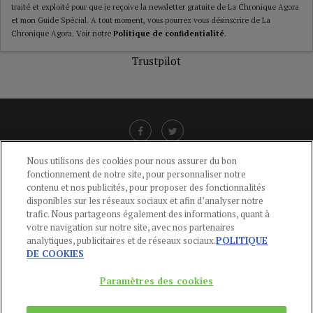
traité et exploité pour que je reçoive la newsletter gratuite de La Chronique Agora
et mon Guide Spécial. A tout moment, vous pourrez vous désinscrire de La
Chronique Agora. Voir notre
Politique de confidentialité
.
Trustpilot
Nous utilisons des cookies pour nous assurer du bon
fonctionnement de notre site, pour personnaliser notre
LIENS UTILES
contenu et nos publicités, pour proposer des fonctionnalités
disponibles sur les réseaux sociaux et afin d’analyser notre
CGU
-
POLITIQUE DE CONFIDENTIALITÉ
-
POLITIQUE DES COOKIES
-
trafic. Nous partageons également des informations, quant à
MENTIONS LÉGALES
-
AIDE
votre navigation sur notre site, avec nos partenaires
analytiques, publicitaires et de réseaux sociaux.
POLITIQUE
CONTACT
DE COOKIES
service-clients@publications-agora.fr
01 44 59 91 11
Paramètres des cookies
Du Lundi au Vendredi, 9h-13h et 14h-17h
136 Rue Saint-Denis 75002 PARIS