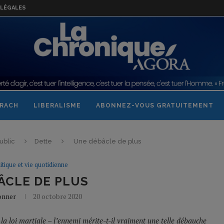
LÉGALES
RACH
LIBERALISME
ABONNEZ-VOUS GRATUITEMENT
ublic
Dette
Une débâcle de plus
itique et vie quotidienne
ÂCLE DE PLUS
onner
20 octobre 2020
la loi martiale – l’ennemi mérite-t-il vraiment une telle débauche