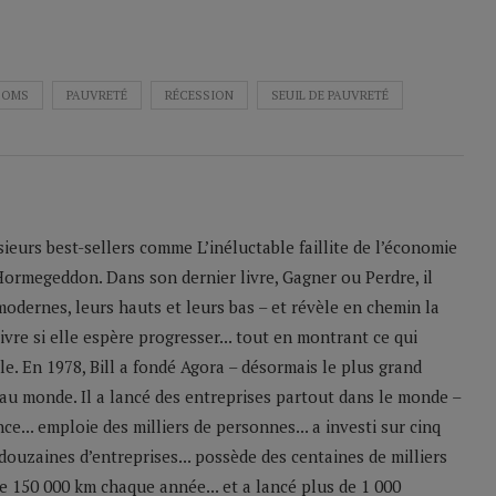
OMS
PAUVRETÉ
RÉCESSION
SEUIL DE PAUVRETÉ
sieurs best-sellers comme L’inéluctable faillite de l’économie
Hormegeddon. Dans son dernier livre, Gagner ou Perdre, il
odernes, leurs hauts et leurs bas – et révèle en chemin la
ivre si elle espère progresser... tout en montrant ce qui
le. En 1978, Bill a fondé Agora – désormais le plus grand
u monde. Il a lancé des entreprises partout dans le monde –
e... emploie des milliers de personnes... a investi sur cinq
 douzaines d’entreprises... possède des centaines de milliers
 de 150 000 km chaque année... et a lancé plus de 1 000