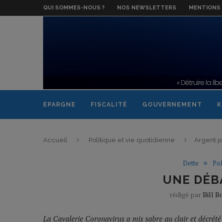
QUI SOMMES-NOUS ?
NOS NEWSLETTERS
MENTIONS 
EPARGNE
FISCALITÉ
GOUVERNEMENT
K
Accueil
Politique et vie quotidienne
Argent p
Dette
Pol
UNE DÉB
rédigé par
Bill B
La Cavalerie Coronavirus a mis sabre au clair et décrété 