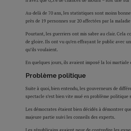
n’avez que 0,5% de chances de mourir – soit une sur 
Au-delà de 70 ans, les statistiques sont moins bonne
près de 19 personnes sur 20 affectées par la maladie 
Pourtant, les guerriers ont mis sabre au clair. Cela 
de gloire. Ils ont vu qu’en effrayant le public avec u
qu’ils voulaient.
En quelques jours, ils avaient imposé la loi martiale
Problème politique
Suite à quoi, bien entendu, les gouverneurs de différ
spectacle s’est bien vite mué en problème politique 
Les démocrates étaient bien décidés à démontrer que
majeure partie suivi les conseils des experts.
Les républicains avaient peur de contredire les expe