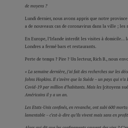
de moyens ?
Lundi dernier, nous avons appris que notre province 
a de nouveaux cas de coronavirus dans la ville ; les 
En Europe, l’Irlande interdit les visites à domicile…
Londres a fermé bars et restaurants.
Perte de temps ? Pire ? Un lecteur, Rich B., nous envo
« La semaine dernière, j’ai fait des recherches sur les dé
Johns Hopkins. Il s’avère que la Suède – un pays qui n’a P
Covid-19 par million d’habitants. Mais les
[citoyens sué
Américains il y a un an.
Les Etats-Unis confinés, en revanche, ont subi 600 morts/
lamentable – c’est-à-dire qu’ils vivent mais sans en profit
Alors qui dit que les confinements sauvent des vies ? C’e