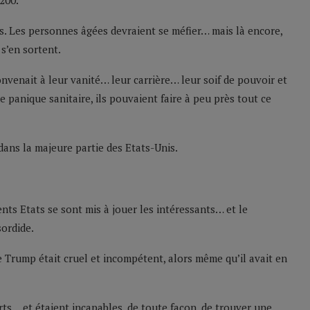
200.
s. Les personnes âgées devraient se méfier… mais là encore,
s’en sortent.
convenait à leur vanité… leur carrière… leur soif de pouvoir et
ne panique sanitaire, ils pouvaient faire à peu près tout ce
 dans la majeure partie des Etats-Unis.
ents Etats se sont mis à jouer les intéressants… et le
sordide.
 Trump était cruel et incompétent, alors même qu’il avait en
rts… et étaient incapables, de toute façon, de trouver une