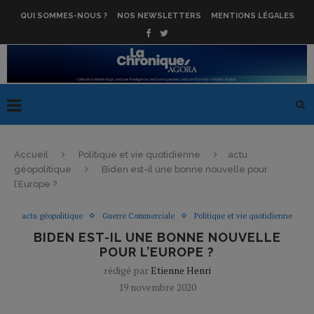
QUI SOMMES-NOUS ?
NOS NEWSLETTERS
MENTIONS LÉGALES
Accueil
Politique et vie quotidienne
actu
géopolitique
Biden est-il une bonne nouvelle pour
l’Europe ?
actu géopolitique
Guerre Commerciale
Politique et vie quotidienne
BIDEN EST-IL UNE BONNE NOUVELLE
POUR L’EUROPE ?
rédigé par
Etienne Henri
19 novembre 2020