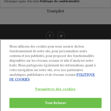
Chronique Agora. Voir notre
Politique de confidentialité
.
Trustpilot
Nous utilisons des cookies pour nous assurer du bon
fonctionnement de notre site, pour personnaliser notre
LIENS UTILES
contenu et nos publicités, pour proposer des fonctionnalités
disponibles sur les réseaux sociaux et afin d’analyser notre
CGU
-
POLITIQUE DE CONFIDENTIALITÉ
-
POLITIQUE DES COOKIES
-
trafic. Nous partageons également des informations, quant à
MENTIONS LÉGALES
-
AIDE
votre navigation sur notre site, avec nos partenaires
analytiques, publicitaires et de réseaux sociaux.
POLITIQUE
CONTACT
DE COOKIES
service-clients@publications-agora.fr
01 44 59 91 11
Paramètres des cookies
Du Lundi au Vendredi, 9h-13h et 14h-17h
136 Rue Saint-Denis 75002 PARIS
Tout Refuser
Copyright © 2024
Publications Agora