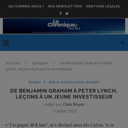
QUI SOMMES-NOUS ?
NOS NEWSLETTERS
MENTIONS LÉGALES
Accueil
Epargne
De Benjamin Graham à Peter
Lynch, leçons à un jeune investisseur
Epargne
Indices, marches actions, strategies
DE BENJAMIN GRAHAM À PETER LYNCH,
LEÇONS À UN JEUNE INVESTISSEUR
rédigé par
Chris Mayer
17 juillet 2013
▪ "J’ai gagné 48 $ hier", m’a déclaré mon fils Calvin. "A ce