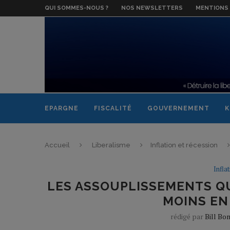
QUI SOMMES-NOUS ?
NOS NEWSLETTERS
MENTIONS 
EPARGNE
FISCALITÉ
GOUVERNEMENT
K
Accueil
Liberalisme
Inflation et récession
Infla
LES ASSOUPLISSEMENTS QU
MOINS EN
rédigé par
Bill Bo