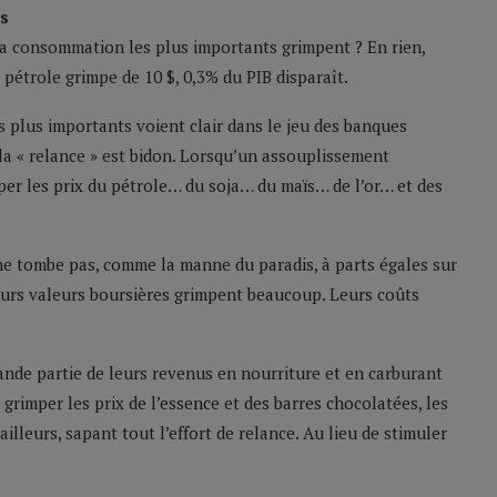
as
 la consommation les plus importants grimpent ? En rien,
 pétrole grimpe de 10 $, 0,3% du PIB disparaît.
 plus importants voient clair dans le jeu des banques
 la « relance » est bidon. Lorsqu’un assouplissement
per les prix du pétrole… du soja… du maïs… de l’or… et des
 ne tombe pas, comme la manne du paradis, à parts égales sur
. Leurs valeurs boursières grimpent beaucoup. Leurs coûts
ande partie de leurs revenus en nourriture et en carburant
t grimper les prix de l’essence et des barres chocolatées, les
illeurs, sapant tout l’effort de relance. Au lieu de stimuler