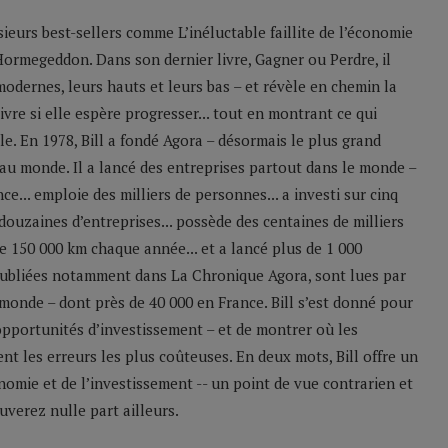
sieurs best-sellers comme L’inéluctable faillite de l’économie
Hormegeddon. Dans son dernier livre, Gagner ou Perdre, il
odernes, leurs hauts et leurs bas – et révèle en chemin la
ivre si elle espère progresser... tout en montrant ce qui
le. En 1978, Bill a fondé Agora – désormais le plus grand
u monde. Il a lancé des entreprises partout dans le monde –
e... emploie des milliers de personnes... a investi sur cinq
 douzaines d’entreprises... possède des centaines de milliers
 de 150 000 km chaque année... et a lancé plus de 1 000
 publiées notamment dans La Chronique Agora, sont lues par
monde – dont près de 40 000 en France. Bill s’est donné pour
 opportunités d’investissement – et de montrer où les
nt les erreurs les plus coûteuses. En deux mots, Bill offre un
nomie et de l’investissement -- un point de vue contrarien et
verez nulle part ailleurs.