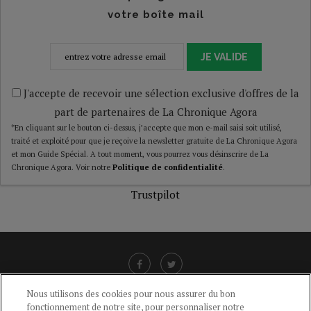
votre boîte mail
JE VALIDE
J'accepte de recevoir une sélection exclusive d'offres de la
part de partenaires de La Chronique Agora
*En cliquant sur le bouton ci-dessus, j’accepte que mon e-mail saisi soit utilisé,
traité et exploité pour que je reçoive la newsletter gratuite de La Chronique Agora
et mon Guide Spécial. A tout moment, vous pourrez vous désinscrire de La
Chronique Agora. Voir notre
Politique de confidentialité
.
Trustpilot
Nous utilisons des cookies pour nous assurer du bon
fonctionnement de notre site, pour personnaliser notre