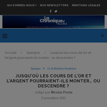
QUI SOMMES-NOUS ?
NOS NEWSLETTERS
MENTIONS LÉGALES
Accueil
Epargne
Jusqu’où les cours de l’or et
l’argent pourraient-ils monter… ou descendre ?
Epargne
Or & Matières Premières
JUSQU’OÙ LES COURS DE L’OR ET
L’ARGENT POURRAIENT-ILS MONTER… OU
DESCENDRE ?
rédigé par
Nicolas Perrin
3 novembre 2025