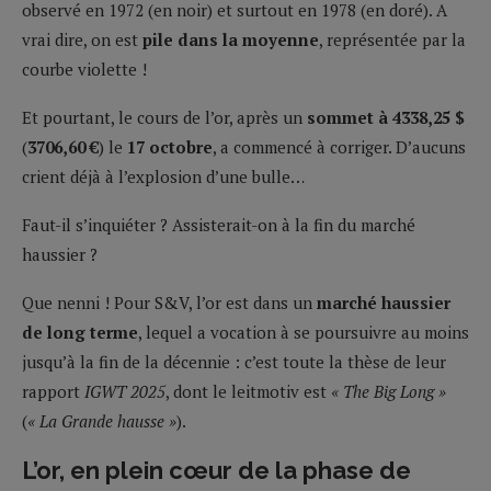
observé en 1972 (en noir) et surtout en 1978 (en doré). A
vrai dire, on est
pile dans la moyenne
, représentée par la
courbe violette !
Et pourtant, le cours de l’or, après un
sommet à 4338,25 $
(
3706,60 €
) le
17 octobre
, a commencé à corriger. D’aucuns
crient déjà à l’explosion d’une bulle…
Faut-il s’inquiéter ? Assisterait-on à la fin du marché
haussier ?
Que nenni ! Pour S&V, l’or est dans un
marché haussier
de long terme
, lequel a vocation à se poursuivre au moins
jusqu’à la fin de la décennie : c’est toute la thèse de leur
rapport
IGWT 2025
, dont le leitmotiv est
« The Big Long »
(
« La Grande hausse »
).
L’or, en plein cœur de la phase de