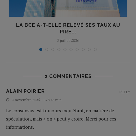
LA BCE A-T-ELLE RELEVÉ SES TAUX AU
O
PIRE...
3 juillet 2026
2 COMMENTAIRES
ALAIN POIRIER
REPLY
3 novembre 2025 - 13 h 48 min
Le consensus est toujours inquiétant, en matière de
spéculation, mais « on » peut y croire. Merci pour ces
informations.