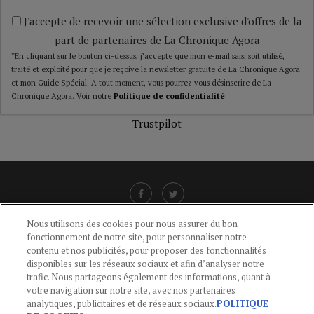
J'accepte de recevoir une sélection exclusive d'offres de la
part de partenaires de La Chronique Agora
*En cliquant sur le bouton ci-dessus, j’accepte que mon e-mail saisi soit utilisé,
traité et exploité pour que je reçoive la newsletter gratuite de La Chronique Agora
et mon Guide Spécial. A tout moment, vous pourrez vous désinscrire de La
Chronique Agora. Voir notre
Politique de confidentialité
.
Trustpilot
Nous utilisons des cookies pour nous assurer du bon
fonctionnement de notre site, pour personnaliser notre
LIENS UTILES
contenu et nos publicités, pour proposer des fonctionnalités
disponibles sur les réseaux sociaux et afin d’analyser notre
CGU
-
POLITIQUE DE CONFIDENTIALITÉ
-
POLITIQUE DES COOKIES
-
trafic. Nous partageons également des informations, quant à
MENTIONS LÉGALES
-
AIDE
votre navigation sur notre site, avec nos partenaires
analytiques, publicitaires et de réseaux sociaux.
POLITIQUE
CONTACT