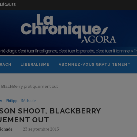
LÉGALES
RACH
LIBERALISME
ABONNEZ-VOUS GRATUITEMENT
t, BlackBerry pratiquement out
Philippe Béchade
 SON SHOOT, BLACKBERRY
UEMENT OUT
Béchade
23 septembre 2013