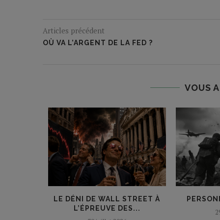
Articles précédent
OÙ VA L’ARGENT DE LA FED ?
VOUS A
ÉE, LA
LE DÉNI DE WALL STREET À
PERSONN
RÉE
L’ÉPREUVE DES...
2