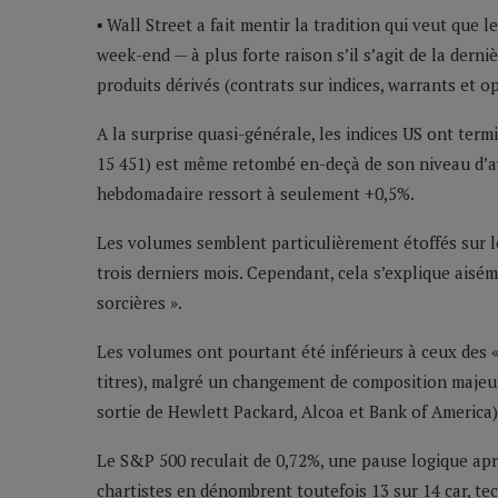
▪ Wall Street a fait mentir la tradition qui veut que l
week-end — à plus forte raison s’il s’agit de la derni
produits dérivés (contrats sur indices, warrants et op
A la surprise quasi-générale, les indices US ont ter
15 451) est même retombé en-deçà de son niveau d’av
hebdomadaire ressort à seulement +0,5%.
Les volumes semblent particulièrement étoffés sur l
trois derniers mois. Cependant, cela s’explique aisém
sorcières ».
Les volumes ont pourtant été inférieurs à ceux des « 
titres), malgré un changement de composition majeur 
sortie de Hewlett Packard, Alcoa et Bank of America)
Le S&P 500 reculait de 0,72%, une pause logique apr
chartistes en dénombrent toutefois 13 sur 14 car, te