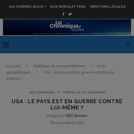
QUI SOMMES-NOUS ?
NOS NEWSLETTERS
MENTIONS LÉGALES
Accueil
Politique et vie quotidienne
actu
géopolitique
USA : le pays est en guerre contre lui-
même ?
actu géopolitique
Politique et vie quotidienne
USA : LE PAYS EST EN GUERRE CONTRE
LUI-MÊME ?
rédigé par
Bill Bonner
18 septembre 2025