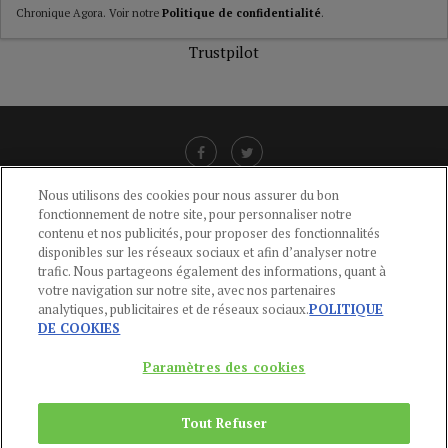
Chronique Agora. Voir notre
Politique de confidentialité
.
Trustpilot
Nous utilisons des cookies pour nous assurer du bon
fonctionnement de notre site, pour personnaliser notre
LIENS UTILES
contenu et nos publicités, pour proposer des fonctionnalités
disponibles sur les réseaux sociaux et afin d’analyser notre
CGU
-
POLITIQUE DE CONFIDENTIALITÉ
-
POLITIQUE DES COOKIES
-
trafic. Nous partageons également des informations, quant à
MENTIONS LÉGALES
-
AIDE
votre navigation sur notre site, avec nos partenaires
analytiques, publicitaires et de réseaux sociaux.
POLITIQUE
CONTACT
DE COOKIES
service-clients@publications-agora.fr
01 44 59 91 11
Paramètres des cookies
Du Lundi au Vendredi, 9h-13h et 14h-17h
136 Rue Saint-Denis 75002 PARIS
Tout Refuser
Copyright © 2024
Publications Agora