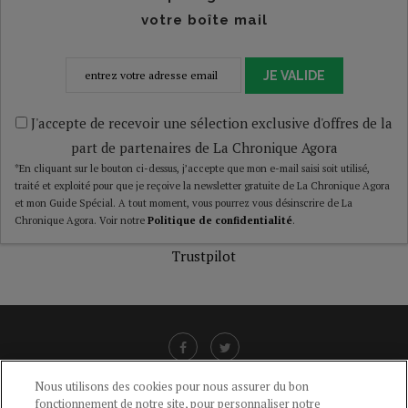
votre boîte mail
JE VALIDE
J'accepte de recevoir une sélection exclusive d'offres de la
part de partenaires de La Chronique Agora
*En cliquant sur le bouton ci-dessus, j’accepte que mon e-mail saisi soit utilisé,
traité et exploité pour que je reçoive la newsletter gratuite de La Chronique Agora
et mon Guide Spécial. A tout moment, vous pourrez vous désinscrire de La
Chronique Agora. Voir notre
Politique de confidentialité
.
Trustpilot
Nous utilisons des cookies pour nous assurer du bon
fonctionnement de notre site, pour personnaliser notre