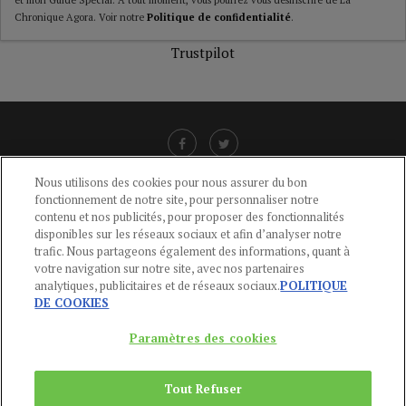
et mon Guide Spécial. A tout moment, vous pourrez vous désinscrire de La
Chronique Agora. Voir notre
Politique de confidentialité
.
Trustpilot
Nous utilisons des cookies pour nous assurer du bon
fonctionnement de notre site, pour personnaliser notre
LIENS UTILES
contenu et nos publicités, pour proposer des fonctionnalités
disponibles sur les réseaux sociaux et afin d’analyser notre
CGU
-
POLITIQUE DE CONFIDENTIALITÉ
-
POLITIQUE DES COOKIES
-
trafic. Nous partageons également des informations, quant à
MENTIONS LÉGALES
-
AIDE
votre navigation sur notre site, avec nos partenaires
analytiques, publicitaires et de réseaux sociaux.
POLITIQUE
CONTACT
DE COOKIES
service-clients@publications-agora.fr
01 44 59 91 11
Paramètres des cookies
Du Lundi au Vendredi, 9h-13h et 14h-17h
136 Rue Saint-Denis 75002 PARIS
Tout Refuser