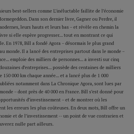
sieurs best-sellers comme L’inéluctable faillite de l’économie
Hormegeddon. Dans son dernier livre, Gagner ou Perdre, il
odernes, leurs hauts et leurs bas – et révèle en chemin la
ivre si elle espère progresser... tout en montrant ce qui
le. En 1978, Bill a fondé Agora – désormais le plus grand
u monde. Il a lancé des entreprises partout dans le monde –
e... emploie des milliers de personnes... a investi sur cinq
 douzaines d’entreprises... possède des centaines de milliers
 de 150 000 km chaque année... et a lancé plus de 1 000
 publiées notamment dans La Chronique Agora, sont lues par
monde – dont près de 40 000 en France. Bill s’est donné pour
 opportunités d’investissement – et de montrer où les
nt les erreurs les plus coûteuses. En deux mots, Bill offre un
nomie et de l’investissement -- un point de vue contrarien et
verez nulle part ailleurs.