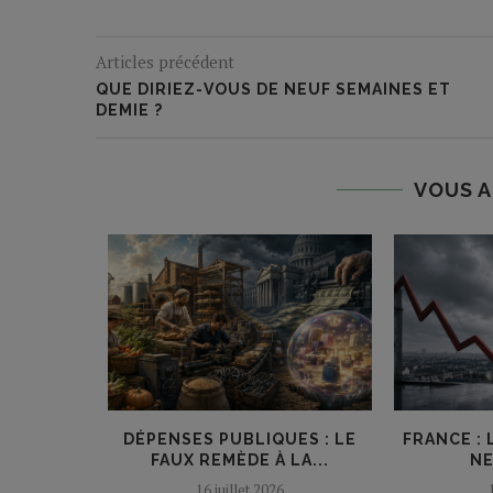
Articles précédent
QUE DIRIEZ-VOUS DE NEUF SEMAINES ET
DEMIE ?
VOUS A
AIT-IL
DÉPENSES PUBLIQUES : LE
FRANCE : 
R SES...
FAUX REMÈDE À LA...
NE
16 juillet 2026