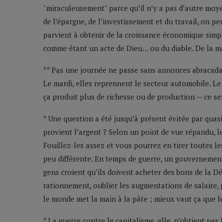
"miraculeusement" parce qu’il n’y a pas d’autre moy
de l’épargne, de l’investissement et du travail, on pe
parvient à obtenir de la croissance économique simp
comme étant un acte de Dieu… ou du diable. De la ma
** Pas une journée ne passe sans annonces abracadab
Le mardi, elles reprennent le secteur automobile. Le m
ça produit plus de richesse ou de production — ce se
* Une question a été jusqu’à présent évitée par qua
provient l’argent ? Selon un point de vue répandu, 
Fouillez-les assez et vous pourrez en tirer toutes le
peu différente. En temps de guerre, un gouvernement
gens croient qu’ils doivent acheter des bons de la Dé
rationnement, oublier les augmentations de salaire, 
le monde met la main à la pâte ; mieux vaut ça que le
* La guerre contre le capitalisme, elle, n’obtient p