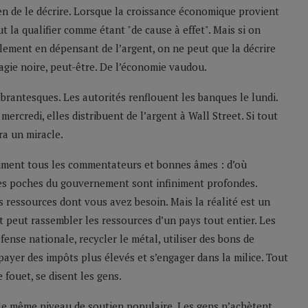
en de le décrire. Lorsque la croissance économique provient
ut la qualifier comme étant "de cause à effet". Mais si on
lement en dépensant de l’argent, on ne peut que la décrire
gie noire, peut-être. De l’économie vaudou.
rantesques. Les autorités renflouent les banques le lundi.
ercredi, elles distribuent de l’argent à Wall Street. Si tout
ra un miracle.
siment tous les commentateurs et bonnes âmes : d’où
les poches du gouvernement sont infiniment profondes.
s ressources dont vous avez besoin. Mais la réalité est un
 peut rassembler les ressources d’un pays tout entier. Les
fense nationale, recycler le métal, utiliser des bons de
payer des impôts plus élevés et s’engager dans la milice. Tout
 fouet, se disent les gens.
as le même niveau de soutien populaire. Les gens n’achètent