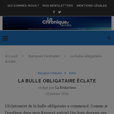
QUI SOMMES-NOUS ?
NOS NEWSLETTERS
MENTIONS LÉGALES
Accueil
Banques Centrales
La bulle obligataire
éclate
Banques Centrales
Dette
LA BULLE OBLIGATAIRE ÉCLATE
rédigé par
La Rédaction
22 janvier 2016
L’éclatement de la bulle obligataire a commencé. Comme je
l’explique dans mon Rapport spécial
Une lente descente aux