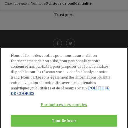
Chronique Agora. Voir notre
Politique de confidentialité
.
Trustpilot
Nous utilisons des cookies pour nous assurer du bon
fonctionnement de notre site, pour personnaliser notre
LIENS UTILES
contenu et nos publicités, pour proposer des fonctionnalités
disponibles sur les réseaux sociaux et afin d’analyser notre
CGU
-
POLITIQUE DE CONFIDENTIALITÉ
-
POLITIQUE DES COOKIES
-
trafic. Nous partageons également des informations, quant à
MENTIONS LÉGALES
-
AIDE
votre navigation sur notre site, avec nos partenaires
analytiques, publicitaires et de réseaux sociaux.
POLITIQUE
CONTACT
DE COOKIES
service-clients@publications-agora.fr
01 44 59 91 11
Paramètres des cookies
Du Lundi au Vendredi, 9h-13h et 14h-17h
136 Rue Saint-Denis 75002 PARIS
Tout Refuser
Copyright © 2024
Publications Agora