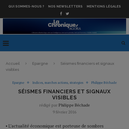
QUI SOMMES-NOUS ?
NOS NEWSLETTERS
MENTIONS LÉGALES
Accueil
Epargne
Séismes financiers et signaux
visibles
Epargne
Indices, marches actions, strategies
Philippe Béchade
SÉISMES FINANCIERS ET SIGNAUX
VISIBLES
rédigé par
Philippe Béchade
9 février 2016
▪ L’actualité économique est porteuse de sombres