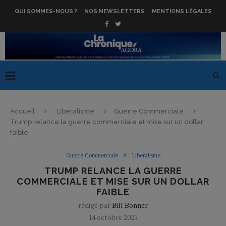
QUI SOMMES-NOUS ?
NOS NEWSLETTERS
MENTIONS LÉGALES
Accueil
Liberalisme
Guerre Commerciale
Trump relance la guerre commerciale et mise sur un dollar
faible
Guerre Commerciale
Liberalisme
TRUMP RELANCE LA GUERRE
COMMERCIALE ET MISE SUR UN DOLLAR
FAIBLE
rédigé par
Bill Bonner
14 octobre 2025