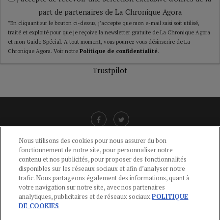
part de partenaires de La Chronique Agora
*En cliquant sur le bouton ci-dessus, j’accepte que mon e-mail saisi soit utilisé,
traité et exploité pour que je reçoive la newsletter gratuite de La Chronique Agora
et mon Guide Spécial. A tout moment, vous pourrez vous désinscrire de La
Chronique Agora. Voir notre
Politique de confidentialité
.
Trustpilot
Nous utilisons des cookies pour nous assurer du bon
fonctionnement de notre site, pour personnaliser notre
LIENS UTILES
contenu et nos publicités, pour proposer des fonctionnalités
disponibles sur les réseaux sociaux et afin d’analyser notre
CGU
-
POLITIQUE DE CONFIDENTIALITÉ
-
POLITIQUE DES COOKIES
-
trafic. Nous partageons également des informations, quant à
MENTIONS LÉGALES
-
AIDE
votre navigation sur notre site, avec nos partenaires
analytiques, publicitaires et de réseaux sociaux.
POLITIQUE
CONTACT
DE COOKIES
service-clients@publications-agora.fr