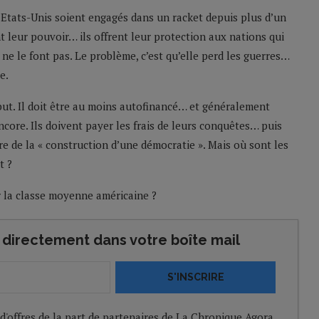
es Etats-Unis soient engagés dans un racket depuis plus d’un
dent leur pouvoir… ils offrent leur protection aux nations qui
i ne le font pas. Le problème, c’est qu’elle perd les guerres…
e.
ibut. Il doit être au moins autofinancé… et généralement
ncore. Ils doivent payer les frais de leurs conquêtes… puis
e de la « construction d’une démocratie ». Mais où sont les
t ?
ur la classe moyenne américaine ?
directement dans votre boîte mail
S'INSCRIRE
 d'offres de la part de partenaires de La Chronique Agora