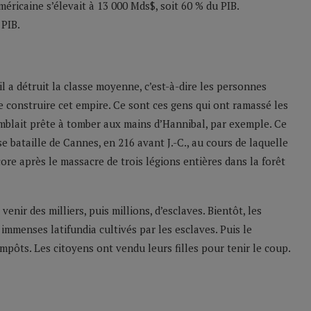
américaine s’élevait à 13 000 Mds$, soit 60 % du PIB.
 PIB.
il a détruit la classe moyenne, c’est-à-dire les personnes
e construire cet empire. Ce sont ces gens qui ont ramassé les
mblait prête à tomber aux mains d’Hannibal, par exemple. Ce
e bataille de Cannes, en 216 avant J.-C., au cours de laquelle
re après le massacre de trois légions entières dans la forêt
venir des milliers, puis millions, d’esclaves. Bientôt, les
 immenses latifundia cultivés par les esclaves. Puis le
pôts. Les citoyens ont vendu leurs filles pour tenir le coup.