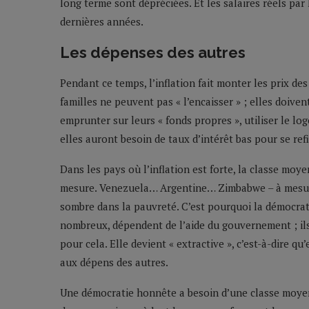
long terme sont dépréciées. Et les salaires réels par
dernières années.
Les dépenses des autres
Pendant ce temps, l’inflation fait monter les prix de
familles ne peuvent pas « l’encaisser » ; elles doiven
emprunter sur leurs « fonds propres », utiliser le lo
elles auront besoin de taux d’intérêt bas pour se re
Dans les pays où l’inflation est forte, la classe moy
mesure. Venezuela… Argentine… Zimbabwe – à mesure
sombre dans la pauvreté. C’est pourquoi la démocrati
nombreux, dépendent de l’aide du gouvernement ; ils
pour cela. Elle devient « extractive », c’est-à-dire q
aux dépens des autres.
Une démocratie honnête a besoin d’une classe moyenn