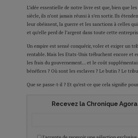
L’idée essentielle de notre livre est que, bien que l
siècle, ils n’ont jamais réussi à s’en sortir. Ils éten
leur obéissent, la guerre et les sanctions à celles qu
et qu’elle perd de l’argent dans toute cette entrepris
Un empire est sensé conquérir, voler et exiger un tr
rentable. Mais les Etats-Unis trébuchent encore et e
les frais du gouvernement… et le coût supplémentair
bénéfices ? Où sont les esclaves ? Le butin ? Le tribu
Que se passe-t-il ? Et qu’est-ce que cela signifie po
Recevez la Chronique Agora 
J'accepte de recevoir une sélection exclusive