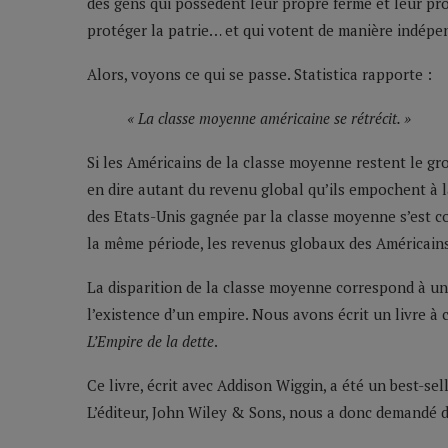
des gens qui possèdent leur propre ferme et leur pr
protéger la patrie… et qui votent de manière indépe
Alors, voyons ce qui se passe. Statistica rapporte :
« La classe moyenne américaine se rétrécit. »
Si les Américains de la classe moyenne restent le g
en dire autant du revenu global qu’ils empochent à la
des Etats-Unis gagnée par la classe moyenne s’est c
la même période, les revenus globaux des Américain
La disparition de la classe moyenne correspond à u
l’existence d’un empire. Nous avons écrit un livre à c
L’Empire de la dette
.
Ce livre, écrit avec Addison Wiggin, a été un best-se
L’éditeur, John Wiley & Sons, nous a donc demandé de