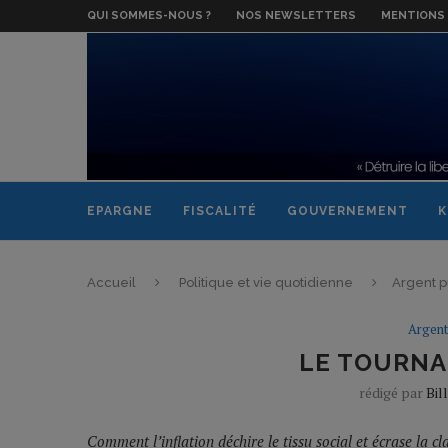
QUI SOMMES-NOUS ?
NOS NEWSLETTERS
MENTIONS 
EPARGNE
FISCALITÉ
GOUVERNEMENT
K
Accueil
Politique et vie quotidienne
Argent p
Argent
LE TOURNA
rédigé par
Bil
Comment l’inflation déchire le tissu social et écrase la 