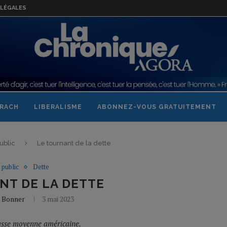
LÉGALES
RACH
LIBERALISME
ABONNEZ-VOUS GRATUITEMENT
ublic
Le tournant de la dette
 public
Dette
NT DE LA DETTE
l Bonner
3 mai 2023
classe moyenne américaine.