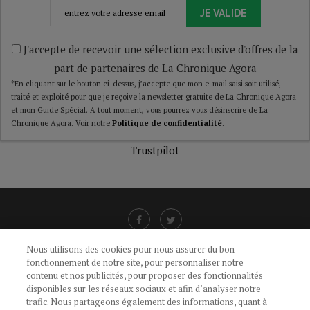
JE VALIDE
J'accepte de recevoir une sélection exclusive d'offres de la
part de partenaires de La Chronique Agora
*En cliquant sur le bouton ci-dessus, j’accepte que mon e-mail saisi soit utilisé,
traité et exploité pour que je reçoive la newsletter gratuite de La Chronique Agora
et mon Guide Spécial. A tout moment, vous pourrez vous désinscrire de La
Chronique Agora. Voir notre
Politique de confidentialité
.
Trustpilot
Nous utilisons des cookies pour nous assurer du bon
fonctionnement de notre site, pour personnaliser notre
LIENS UTILES
contenu et nos publicités, pour proposer des fonctionnalités
disponibles sur les réseaux sociaux et afin d’analyser notre
CGU
-
POLITIQUE DE CONFIDENTIALITÉ
-
POLITIQUE DES COOKIES
-
trafic. Nous partageons également des informations, quant à
MENTIONS LÉGALES
-
AIDE