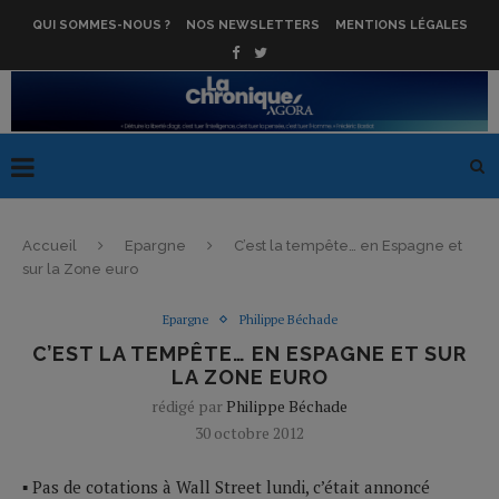
QUI SOMMES-NOUS ?
NOS NEWSLETTERS
MENTIONS LÉGALES
Accueil
Epargne
C’est la tempête… en Espagne et
sur la Zone euro
Epargne
Philippe Béchade
C’EST LA TEMPÊTE… EN ESPAGNE ET SUR
LA ZONE EURO
rédigé par
Philippe Béchade
30 octobre 2012
▪ Pas de cotations à Wall Street lundi, c’était annoncé