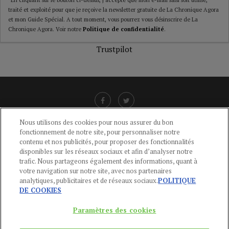
traité et exploité pour que je reçoive la newsletter gratuite de La Chronique Agora
et mon Guide Spécial. A tout moment, vous pourrez vous désinscrire de La
Chronique Agora. Voir notre
Politique de confidentialité
.
Trustpilot
Nous utilisons des cookies pour nous assurer du bon
fonctionnement de notre site, pour personnaliser notre
LIENS UTILES
contenu et nos publicités, pour proposer des fonctionnalités
disponibles sur les réseaux sociaux et afin d’analyser notre
CGU
-
POLITIQUE DE CONFIDENTIALITÉ
-
POLITIQUE DES COOKIES
-
trafic. Nous partageons également des informations, quant à
MENTIONS LÉGALES
-
AIDE
votre navigation sur notre site, avec nos partenaires
analytiques, publicitaires et de réseaux sociaux.
POLITIQUE
CONTACT
DE COOKIES
service-clients@publications-agora.fr
01 44 59 91 11
Paramètres des cookies
Du Lundi au Vendredi, 9h-13h et 14h-17h
136 Rue Saint-Denis 75002 PARIS