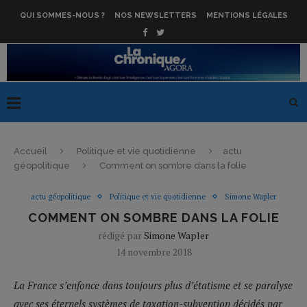
QUI SOMMES-NOUS ?
NOS NEWSLETTERS
MENTIONS LÉGALES
Accueil
Politique et vie quotidienne
actu
géopolitique
Comment on sombre dans la folie
actu géopolitique
Politique et vie quotidienne
Simone Wapler
COMMENT ON SOMBRE DANS LA FOLIE
rédigé par
Simone Wapler
14 novembre 2018
La France s’enfonce dans toujours plus d’étatisme et se paralyse
avec ses éternels systèmes de taxation-subvention décidés par