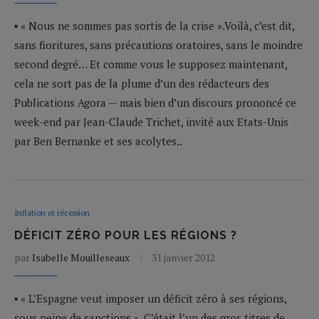
▪ « Nous ne sommes pas sortis de la crise ».Voilà, c’est dit,
sans fioritures, sans précautions oratoires, sans le moindre
second degré… Et comme vous le supposez maintenant,
cela ne sort pas de la plume d’un des rédacteurs des
Publications Agora — mais bien d’un discours prononcé ce
week-end par Jean-Claude Trichet, invité aux Etats-Unis
par Ben Bernanke et ses acolytes..
Inflation et récession
DÉFICIT ZÉRO POUR LES RÉGIONS ?
par
Isabelle Mouilleseaux
31 janvier 2012
▪ « L’Espagne veut imposer un déficit zéro à ses régions,
sous peine de sanctions ». C’était l’un des gros titres de