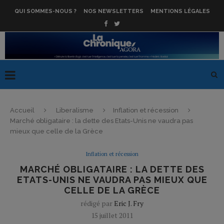
QUI SOMMES-NOUS ?
NOS NEWSLETTERS
MENTIONS LÉGALES
Accueil
Liberalisme
Inflation et récession
Marché obligataire : la dette des Etats-Unis ne vaudra pas
mieux que celle de la Grèce
Inflation et récession
MARCHÉ OBLIGATAIRE : LA DETTE DES
ETATS-UNIS NE VAUDRA PAS MIEUX QUE
CELLE DE LA GRÈCE
rédigé par
Eric J. Fry
15 juillet 2011