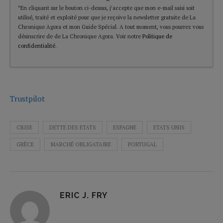
*En cliquant sur le bouton ci-dessus, j’accepte que mon e-mail saisi soit
utilisé, traité et exploité pour que je reçoive la newsletter gratuite de La
Chronique Agora et mon Guide Spécial. A tout moment, vous pourrez vous
désinscrire de de La Chronique Agora. Voir notre
Politique de
confidentialité
.
Trustpilot
CRISE
DETTE DES ETATS
ESPAGNE
ETATS UNIS
GRÈCE
MARCHÉ OBLIGATAIRE
PORTUGAL
ERIC J. FRY