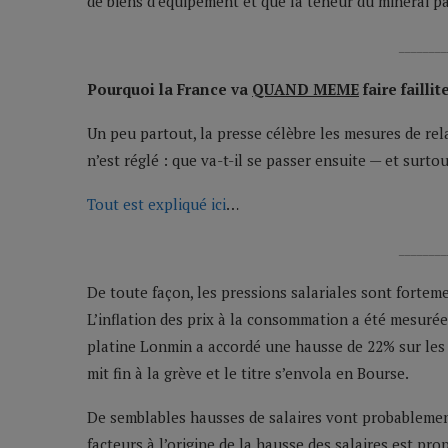
de biens d’équipement et que la teneur du minerai pa
________
Pourquoi la France va
QUAND MEME
faire faillit
Un peu partout, la presse célèbre les mesures de rel
n’est réglé : que va-t-il se passer ensuite — et surto
Tout est expliqué ici
…
________
De toute façon, les pressions salariales sont fortem
L’inflation des prix à la consommation a été mesurée
platine Lonmin a accordé une hausse de 22% sur les s
mit fin à la grève et le titre s’envola en Bourse.
De semblables hausses de salaires vont probablement
facteurs à l’origine de la hausse des salaires est pro