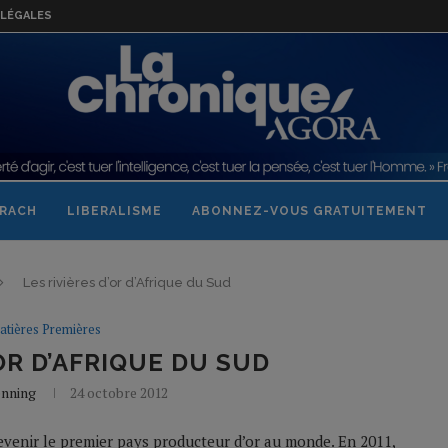
LÉGALES
RACH
LIBERALISME
ABONNEZ-VOUS GRATUITEMENT
Les rivières d’or d’Afrique du Sud
atières Premières
’OR D’AFRIQUE DU SUD
enning
24 octobre 2012
devenir le premier pays producteur d’or au monde. En 2011,