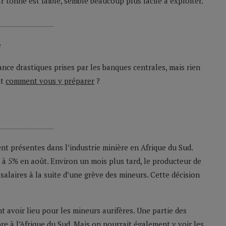
r tonne est faible, semble beaucoup plus facile à exploiter.
__________________
e
ance drastiques prises par les banques centrales, mais rien
ut
comment vous y préparer
?
__________________
ent présentes dans l’industrie minière en Afrique du Sud.
 à 5% en août. Environ un mois plus tard, le producteur de
alaires à la suite d’une grève des mineurs. Cette décision
 avoir lieu pour les mineurs aurifères. Une partie des
pre à l’Afrique du Sud. Mais on pourrait également y voir les