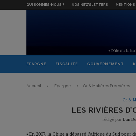
QUI SOMMES-NOUS ?
NOS NEWSLETTERS
MENTIONS 
EPARGNE
FISCALITÉ
GOUVERNEMENT
K
Accueil
Epargne
Or & Matières Premières
Or & M
LES RIVIÈRES D
rédigé par
Dan D
▪ En 2007, la Chine a dépassé l’Afrique du Sud pour 