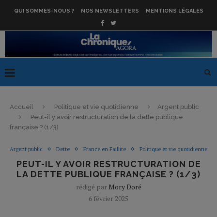
QUI SOMMES-NOUS ?
NOS NEWSLETTERS
MENTIONS LÉGALES
Accueil
Politique et vie quotidienne
Argent public
Peut-il y avoir restructuration de la dette publique
française ? (1/3)
Argent public
Dette
France en Faillite
Politique et vie quotidienne
PEUT-IL Y AVOIR RESTRUCTURATION DE
LA DETTE PUBLIQUE FRANÇAISE ? (1/3)
rédigé par
Mory Doré
6 février 2025