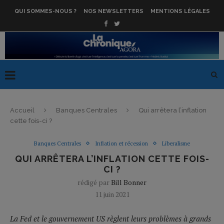
QUI SOMMES-NOUS ?
NOS NEWSLETTERS
MENTIONS LÉGALES
Accueil
Banques Centrales
Qui arrêtera l’inflation
cette fois-ci ?
Banques Centrales
Inflation et récession
Liberalisme
QUI ARRÊTERA L’INFLATION CETTE FOIS-
CI ?
rédigé par
Bill Bonner
11 juin 2021
La Fed et le gouvernement US règlent leurs problèmes à grands