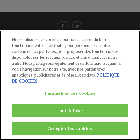
Nous utilisons des cookies pour nous assurer du bon
fonctionnement de notre site, pour personnaliser notre
LIENS UTILES
contenu et nos publicités, pour proposer des fonctionnalités
disponibles sur les réseaux sociaux et afin d’analyser notre
CGU
-
POLITIQUE DE CONFIDENTIALITÉ
-
POLITIQUE DES COOKIES
-
trafic. Nous partageons également des informations, quant à
MENTIONS LÉGALES
-
AIDE
votre navigation sur notre site, avec nos partenaires
analytiques, publicitaires et de réseaux sociaux.
POLITIQUE
CONTACT
DE COOKIES
service-clients@publications-agora.fr
01 44 59 91 11
Paramètres des cookies
Du Lundi au Vendredi, 9h-13h et 14h-17h
136 Rue Saint-Denis 75002 PARIS
Tout Refuser
Copyright © 2024
Publications Agora
Accepter les cookies
REMONTER