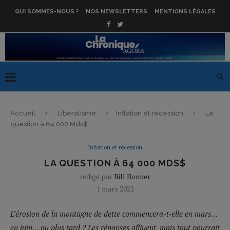
QUI SOMMES-NOUS ?
NOS NEWSLETTERS
MENTIONS LÉGALES
Accueil
Liberalisme
Inflation et récession
La
question à 64 000 Mds$
Inflation et récession
LA QUESTION À 64 000 MDS$
rédigé par
Bill Bonner
1 mars 2022
L’érosion de la montagne de dette commencera-t-elle en mars…
en juin… ou plus tard ? Les réponses affluent, mais tout pourrait