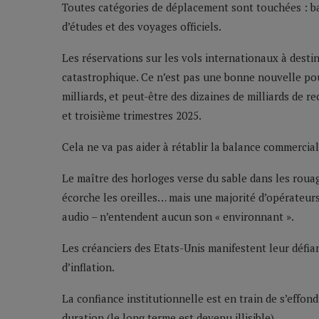
Toutes catégories de déplacement sont touchées : ba
d’études et des voyages officiels.
Les réservations sur les vols internationaux à desti
catastrophique. Ce n’est pas une bonne nouvelle pou
milliards, et peut-être des dizaines de milliards de 
et troisième trimestres 2025.
Cela ne va pas aider à rétablir la balance commercia
Le maître des horloges verse du sable dans les rouag
écorche les oreilles… mais une majorité d’opérateurs
audio – n’entendent aucun son « environnant ».
Les créanciers des Etats-Unis manifestent leur défian
d’inflation.
La confiance institutionnelle est en train de s’effo
duration (le long terme est devenu illisible).