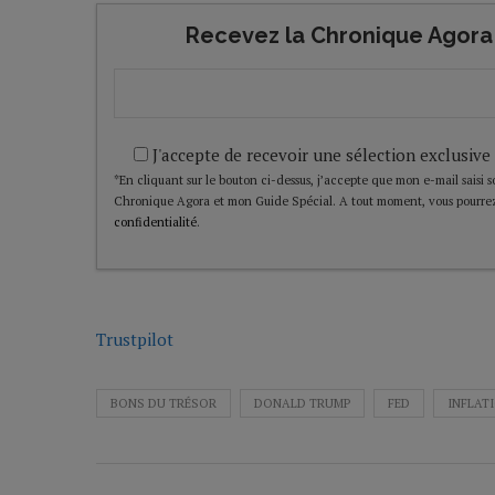
Recevez la Chronique Agora 
J'accepte de recevoir une sélection exclusive
*En cliquant sur le bouton ci-dessus, j’accepte que mon e-mail saisi soi
Chronique Agora et mon Guide Spécial. A tout moment, vous pourrez
confidentialité
.
Trustpilot
BONS DU TRÉSOR
DONALD TRUMP
FED
INFLAT