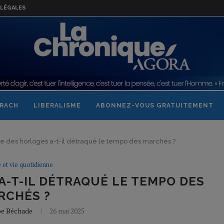
LÉGALES
RACH
LIBERALISME
ABONNEZ-VOUS GRATUITEMENT
re des horloges a-t-il détraqué le tempo des marchés ?
e et vie quotidienne
A-T-IL DÉTRAQUÉ LE TEMPO DES
RCHÉS ?
pe Béchade
26 mai 2025