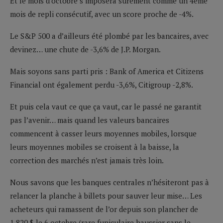
Et le mois d’octobre s’imposera sûrement comme un 4ème
mois de repli consécutif, avec un score proche de -4%.
Le S&P 500 a d’ailleurs été plombé par les bancaires, avec
devinez… une chute de -3,6% de J.P. Morgan.
Mais soyons sans parti pris : Bank of America et Citizens
Financial ont également perdu -3,6%, Citigroup -2,8%.
Et puis cela vaut ce que ça vaut, car le passé ne garantit
pas l’avenir… mais quand les valeurs bancaires
commencent à casser leurs moyennes mobiles, lorsque
leurs moyennes mobiles se croisent à la baisse, la
correction des marchés n’est jamais très loin.
Nous savons que les banques centrales n’hésiteront pas à
relancer la planche à billets pour sauver leur mise… Les
acheteurs qui ramassent de l’or depuis son plancher de
1 820 $ le 6 octobre (rare funiculaire haussier sans le